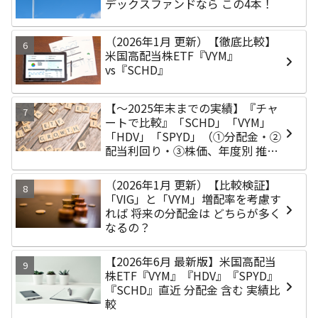
デックスファンドなら この4本！
（2026年1月 更新）【徹底比較】
米国高配当株ETF『VYM』
vs『SCHD』
【～2025年末までの実績】『チャ
ートで比較』「SCHD」「VYM」
「HDV」「SPYD」（①分配金・②
配当利回り・③株価、年度別 推
移）
（2026年1月 更新）【比較検証】
「VIG」と「VYM」増配率を考慮す
れば 将来の分配金は どちらが多く
なるの？
【2026年6月 最新版】米国高配当
株ETF『VYM』『HDV』『SPYD』
『SCHD』直近 分配金 含む 実績比
較