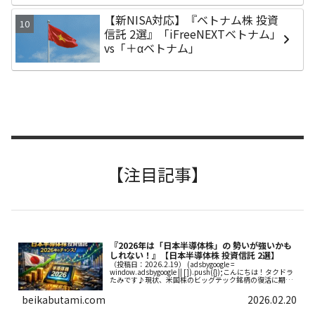
【新NISA対応】『ベトナム株 投資
信託 2選』「iFreeNEXTベトナム」
vs「＋αベトナム」
【注目記事】
『2026年は「日本半導体株」の 勢いが強いかも
しれない！』【日本半導体株 投資信託 2選】
（投稿日：2026.2.19） (adsbygoogle =
window.adsbygoogle || []).push({});こんにちは！タクドラ
たみです♪現状、米国株のビッグテック銘柄の復活に期待
している方は、多いと思いますしかし、...
beikabutami.com
2026.02.20