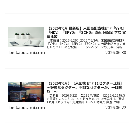
【2026年6月 最新版】米国高配当株ETF『VYM』
『HDV』『SPYD』『SCHD』直近 分配金 含む 実
績比較
（ 更新日：2026.6.26 ）2026年6月の、米国高配当株ETF
『VYM』『HDV』『SPYD』『SCHD』の 分配金が 出揃いま
したので ETFの 分配金・トータルリターンの 比較、分析を
していきます
beikabutami.com
2026.06.30
（2026年6月）【米国株 ETF 11セクター比較】
～好調なセクター、不調なセクターが、一目瞭
然！～
（更新日：2026.6.22）【2026年月版】（2026.6.22 時点
の実績）こんにちは！タクドラたみです♪米国株は、直近
1カ月（カッコ内：先月集計（6.22）時点の 直近1カ月）・
ダウ平均 ➡ ＋1.95％ （先月：＋2.87％）・S...
beikabutami.com
2026.06.22