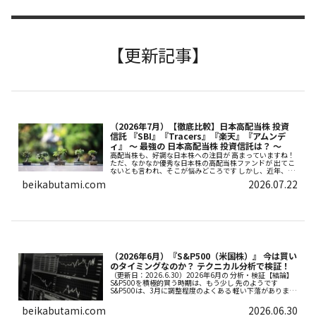
【更新記事】
（2026年7月）【徹底比較】日本高配当株 投資
信託 『SBI』『Tracers』『楽天』『アムンデ
ィ』 ～ 最強の 日本高配当株 投資信託は？ ～
高配当株も、好調な日本株への注目が 高まっていますね！
ただ、なかなか優秀な日本株の高配当株ファンドが 出てこ
ないとも言われ、そこが悩みどころです しかし、近年、高
配当株ファンドの、開拓が進んでいます 今回は、まだ運用
beikabutami.com
2026.07.22
期間は短いですが、将来、優秀な高配当株ファンドとして
定着する可能性の高い、4ファンドを比較・分析をしてい
きます 対象は「SBI」「Tracers」「楽天」です！
（2026年6月）『S&P500（米国株）』 今は買い
のタイミングなのか？ テクニカル分析で検証！
（更新日：2026.6.30）2026年6月の 分析・検証【結論】
S&P500を積極的買う時期は、もう少し 先のようです
S&P500は、3月に調整程度のよくある 軽い下落がありまし
たがこの程度の下落では、積極的な買い場と 言えないでし
ょう【...
beikabutami.com
2026.06.30