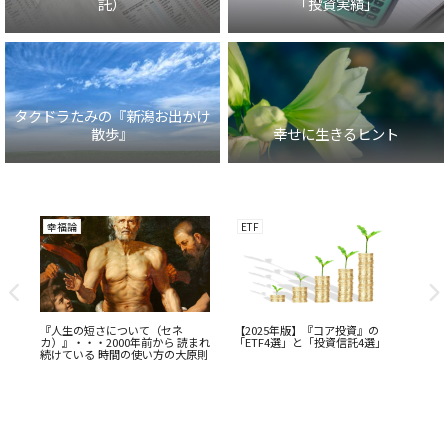
託）
「投資実績」
タクドラたみの『新潟お出かけ
散歩』
幸せに生きるヒント
幸福論
ETF
コ
れト
『人生の短さについて（セネ
【2025年版】『コア投資』の
日
カ）』・・・2000年前から 読まれ
「ETF4選」と「投資信託4選」
理
続けている 時間の使い方の大原則