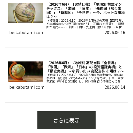
（2026年6月）【実績比較】『地域別 株式イン
デックス』「米国」「日本」「先進国（除く米
国）」「新興国」「全世界」～今、ホットな市場
は？～
（投稿日：2026.6.10）2026年6月時点の実績【直近1年、
どの地域の株式が好調なのか？】（円建ての実績）・ 新興
国が 最もいい・ 米国・日本・先進国（除く米国）・全世
界、同じくらい（だからと言って 新興国への 全振りは 危
beikabutami.com
2026.06.16
険と 思い...
（2026年6月）『地域別 高配当株「全世界」
「米国」「欧州」「日本」の 投資信託実績』と
『積立実績』～今 買いたい 高配当株 市場は？～
（更新日：2026.6.12）2026年6月時点の実績今、買い時
なのは、欧州買ってもいいタイミングなのは、日本・全世
界米国（VYM と SCHD）は、買い時を待つ時期こんにち
は！タクドラたみです♪米国株1強時代が 長く続いていま
beikabutami.com
2026.06.14
すしかし、今...
さらに表示