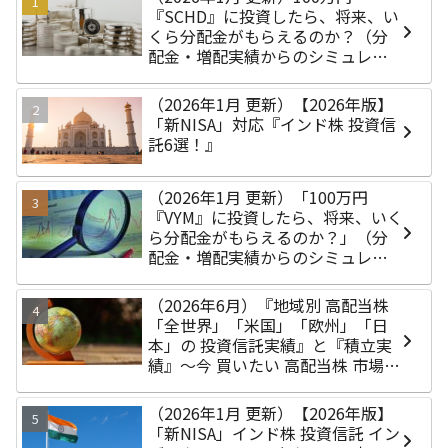
『SCHD』に投資したら、将来、い
くら分配金がもらえるのか？（分
配金・増配実績からのシミュレー
シ）
（2026年1月 更新）【2026年版】
「新NISA」対応『インド株 投資信
託6選！』
（2026年1月 更新）「100万円
『VYM』に投資したら、将来、いく
ら分配金がもらえるのか？」（分
配金・増配実績からのシミュレー
シ）
（2026年6月）『地域別 高配当株
「全世界」「米国」「欧州」「日
本」の 投資信託実績』と『積立実
績』～今 買いたい 高配当株 市場
は？～
（2026年1月 更新）【2026年版】
「新NISA」インド株 投資信託 イン