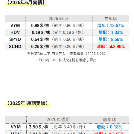
【2026年6月実績】
少数第3位以下 四捨五入 筆者編集（2026.6.26）
『HDV』は、株式5分割を考慮し算出
【
2025
年
通期実績】