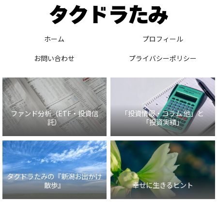
ホーム
プロフィール
お問い合わせ
プライバシーポリシー
ファンド分析（ETF・投資信
「投資情報・コラム 他」と
託）
「投資実績」
タクドラたみの『新潟お出かけ
散歩』
幸せに生きるヒント