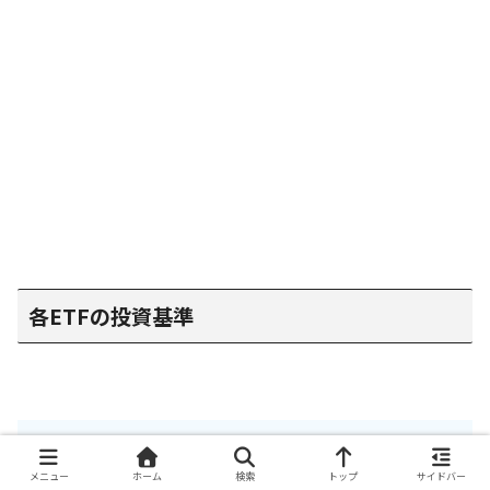
各ETFの投資基準
『SCHD』
メニュー
ホーム
検索
トップ
サイドバー