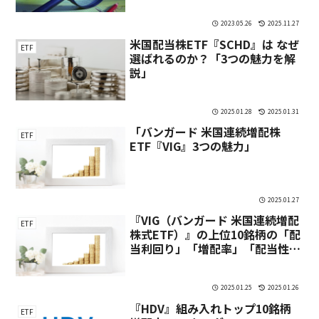
2023.05.26
2025.11.27
米国配当株ETF『SCHD』は なぜ
ETF
選ばれるのか？「3つの魅力を解
説」
2025.01.28
2025.01.31
「バンガード 米国連続増配株
ETF
ETF『VIG』3つの魅力」
2025.01.27
『VIG（バンガード 米国連続増配
ETF
株式ETF）』の上位10銘柄の「配
当利回り」「増配率」「配当性
向」
2025.01.25
2025.01.26
『HDV』組み入れトップ10銘柄
ETF