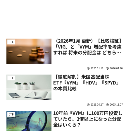
（2026年1月 更新）【比較検証】
ETF
「VIG」と「VYM」増配率を考慮
すれば 将来の分配金は どちらが
多くなるの？
2025.01.16
2026.01.20
【徹底解剖】米国高配当株
ETF
ETF『VYM』『HDV』『SPYD』
の本質比較
2023.06.27
2025.11.07
10年前『VYM』に100万円投資し
ETF
ていたら、2倍以上になった分配
金はいくら？