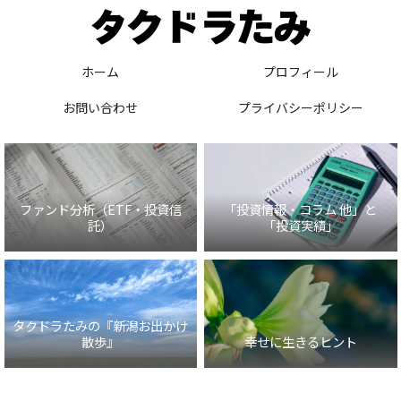
ホーム
プロフィール
お問い合わせ
プライバシーポリシー
ファンド分析（ETF・投資信
「投資情報・コラム 他」と
託）
「投資実績」
タクドラたみの『新潟お出かけ
散歩』
幸せに生きるヒント